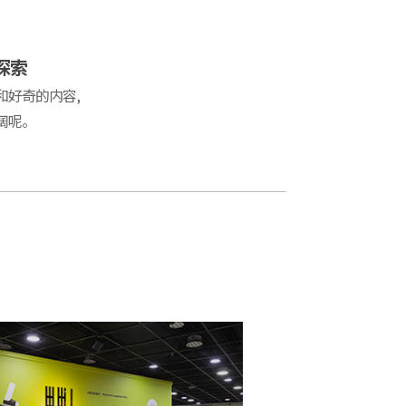
。
探索
和好奇的内容,
阔呢。