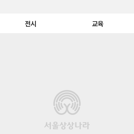
전시
교육
현재전시
교육 전체보기
지난전시
빛, 너머
어린이큐레이터
전시연계
일일요리
요리/연극학교
교구재
국제교류
기타