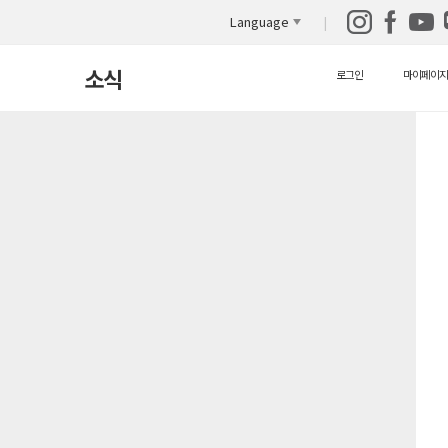
Language
소식
로그인
마이페이지
새소식
보도자료
자원봉사안내
자료실
영상 자료실