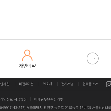
개인예약
인사말
비전&미션
MI소개
전시개념
건축물 소개
개인정보 취급방침
이메일무단수집거부
04991(143-847) 서울특별시 광진구 능동로 216(능동 18번지) 서울상상