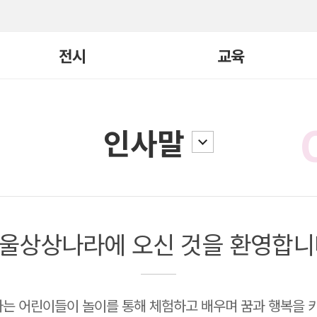
전시
교육
현재전시
교육 전체보기
인사말
지난전시
빛, 너머
어린이큐레이터
전시연계
일일요리
요리/연극학교
울상상나라에 오신 것을 환영합니
교구재
국제교류
기타
는 어린이들이 놀이를 통해 체험하고 배우며 꿈과 행복을 키