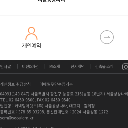
개인예약
인사말
비전&미션
MI소개
전시개념
건축물 소개
개인정보 취급방침
이메일무단수집거부
04991(143-847) 서울특별시 광진구 능동로 216(능동 18번지) 서울상상
TEL 02-6450-9500, FAX 02-6450-9540
법인명 : 커넥팅더닷츠(주) 서울상상나라, 대표자 : 김희정
등록번호 : 378-85-03208, 통신판매번호 : 2024-서울성동-1272
scm@seoulcm.kr