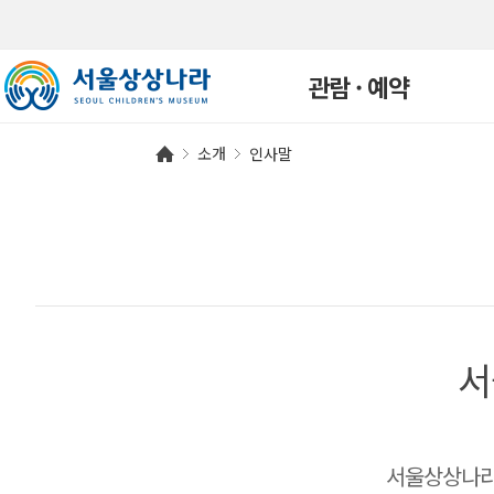
관람 · 예약
소개
인사말
관람안내
개인예약
단체예약
예약확인
연간회원
서
자주하는 질문
서울상상나라