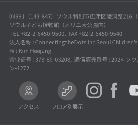
04991（143-847）ソウル特別市広津区陵洞路216
ソウル子ども博物館（オリニ大公園内）
TEL +82-2-6450-9500, FAX +82-2-6450-9540
法人名称 : ConnectingtheDots Inc Seoul Children
表 : Kim Heejung
营业证号 : 378-85-03208, 通信販売番号 : 2024-
ン-1272
アクセス
フロア別展示