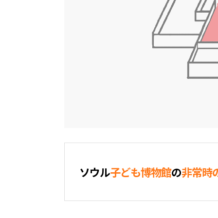
ソウル
子ども博物館
の
非常時