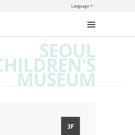
Language
SEOUL
CHILDREN'S
MUSEUM
3F