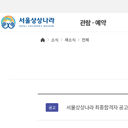
관람 · 예약
소식
새소식
전체
관람안내
개인예약
단체예약
예약확인
연간회원
자주하는 질문
서울상상나라 최종합격자 공
공고