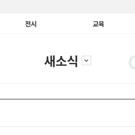
전시
교육
현재전시
교육 전체보기
새소식
지난전시
빛, 너머
어린이큐레이터
전시연계
일일요리
요리/연극학교
교구재
고
국제교류
기타