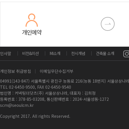
개인예약
인사말
비전&미션
MI소개
전시개념
건축물 소개
개인정보 취급방침
이메일무단수집거부
04991(143-847) 서울특별시 광진구 능동로 216(능동 18번지) 서울상상
TEL 02-6450-9500, FAX 02-6450-9540
법인명 : 커넥팅더닷츠(주) 서울상상나라, 대표자 : 김희정
등록번호 : 378-85-03208, 통신판매번호 : 2024-서울성동-1272
scm@seoulcm.kr
Copyright 2017. All rights Reserved.