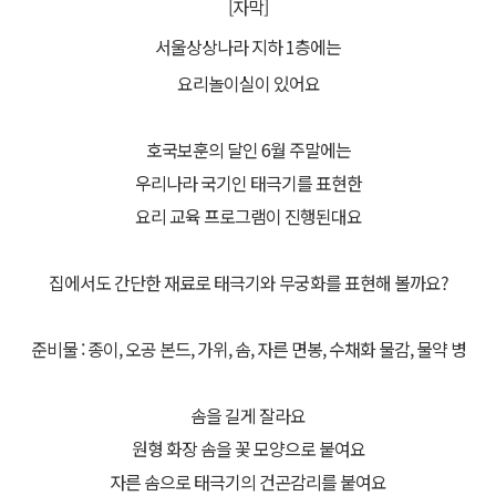
[자막]
서울상상나라 지하 1층에는
요리놀이실이 있어요
호국보훈의 달인 6월 주말에는
우리나라 국기인 태극기를 표현한
요리 교육 프로그램이 진행된대요
집에서도 간단한 재료로 태극기와 무궁화를 표현해 볼까요?
준비물 : 종이, 오공 본드, 가위, 솜, 자른 면봉, 수채화 물감, 물약 병
솜을 길게 잘라요
원형 화장 솜을 꽃 모양으로 붙여요
자른 솜으로 태극기의 건곤감리를 붙여요