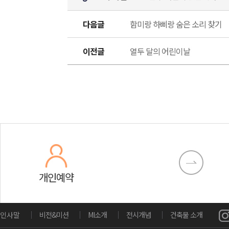
다음글
함미랑 하삐랑 숨은 소리 찾기
이전글
열두 달의 어린이날
개인예약
인사말
비전&미션
MI소개
전시개념
건축물 소개