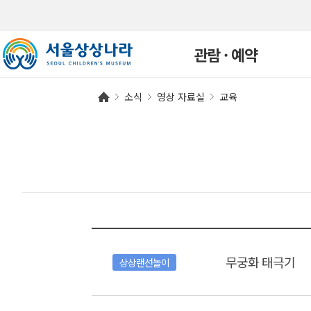
관람 · 예약
소식
영상 자료실
교육
관람안내
개인예약
단체예약
예약확인
연간회원
자주하는 질문
무궁화 태극기
상상랜선놀이