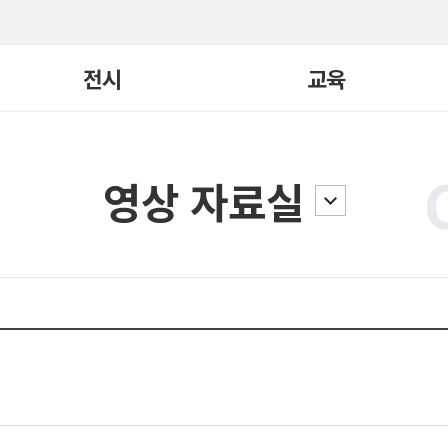
전시
교육
현재전시
교육 전체보기
영상 자료실
지난전시
빛, 너머
어린이큐레이터
전시연계
일일요리
요리/연극학교
교구재
국제교류
기타