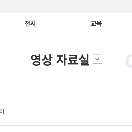
전시
교육
현재전시
교육 전체보기
영상 자료실
지난전시
빛, 너머
어린이큐레이터
전시연계
일일요리
요리/연극학교
교구재
놀이
국제교류
기타