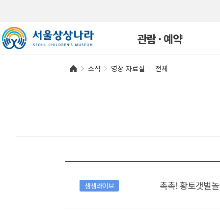
관람 · 예약
소식
영상 자료실
전체
관람안내
개인예약
단체예약
예약확인
연간회원
자주하는 질문
촉촉! 황토갯벌
생생라이브