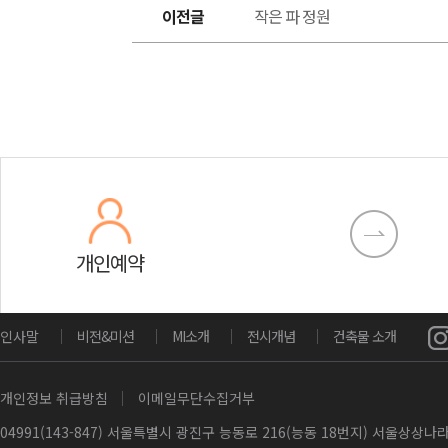
이전글
작은 파 정원
개인예약
인사말
비전&미션
MI소개
전시개념
건축물 소개
개인정보 취급방침
이메일무단수집거부
04991(143-847) 서울특별시 광진구 능동로 216(능동 18번지) 서울상상