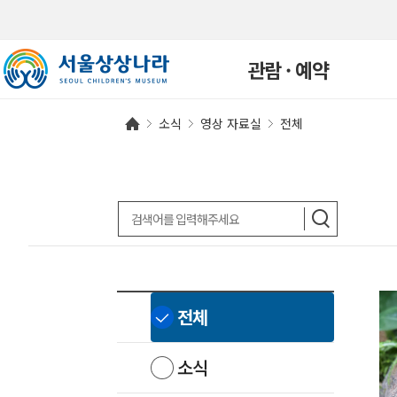
관람 · 예약
소식
영상 자료실
전체
관람안내
개인예약
단체예약
예약확인
연간회원
자주하는 질문
전체
소식