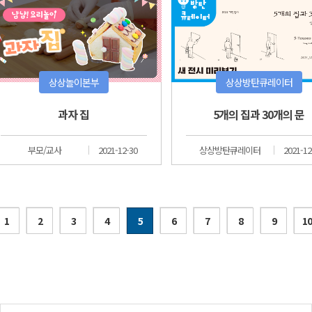
상상놀이본부
상상방탄큐레이터
과자 집
5개의 집과 30개의 문
부모/교사
2021-12-30
상상방탄큐레이터
2021-12
1
2
3
4
5
6
7
8
9
10