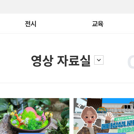
전시
교육
현재전시
교육 전체보기
영상 자료실
지난전시
빛, 너머
어린이큐레이터
전시연계
일일요리
요리/연극학교
교구재
국제교류
기타