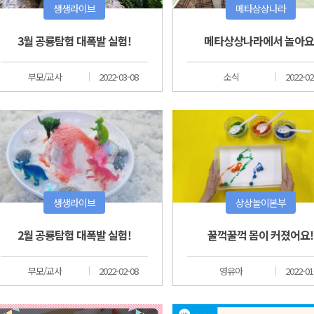
생생라이브
메타상상나라
3월 공룡탐험 대폭발 실험!
메타상상나라에서 놀아요
부모/교사
2022-03-08
소식
2022-02
생생라이브
상상놀이본부
2월 공룡탐험 대폭발 실험!
꿀꺽꿀꺽 몸이 커졌어요!
부모/교사
2022-02-08
영유아
2022-01