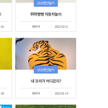
상상랜선놀이
!
뛰뛰빵빵 자동차놀이
-16
영유아
2022-02-11
상상랜선놀이
내 꼬리가 어디갔지?
-28
영유아
2022-01-14