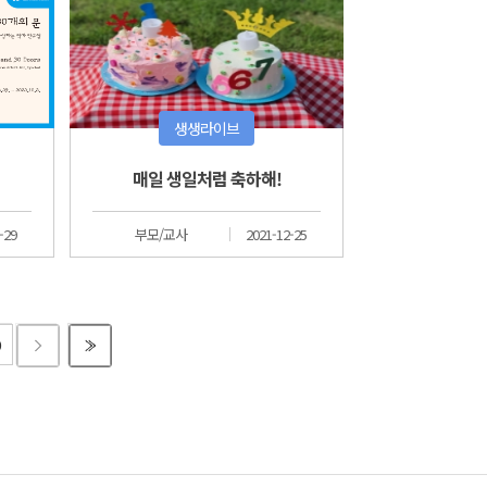
생생라이브
매일 생일처럼 축하해!
-29
부모/교사
2021-12-25