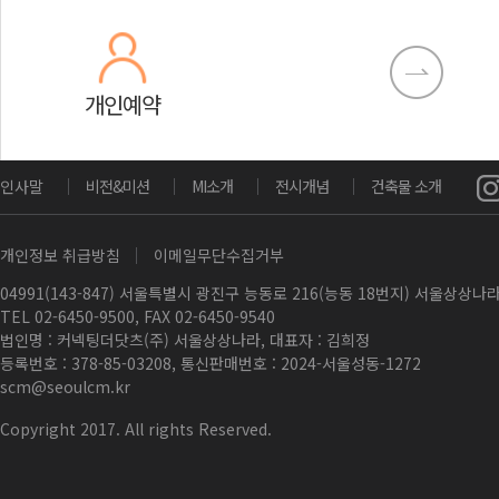
개인예약
인사말
비전&미션
MI소개
전시개념
건축물 소개
개인정보 취급방침
이메일무단수집거부
04991(143-847) 서울특별시 광진구 능동로 216(능동 18번지) 서울상상
TEL 02-6450-9500, FAX 02-6450-9540
법인명 : 커넥팅더닷츠(주) 서울상상나라, 대표자 : 김희정
등록번호 : 378-85-03208, 통신판매번호 : 2024-서울성동-1272
scm@seoulcm.kr
Copyright 2017. All rights Reserved.