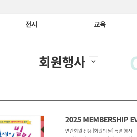
전시
교육
현재전시
교육 전체보기
회원행사
지난전시
빛, 너머
어린이큐레이터
전시연계
일일요리
요리/연극학교
교구재
2025 MEMBERSHIP E
국제교류
연간회원 전용 [회원의 날] 특별 행사
기타