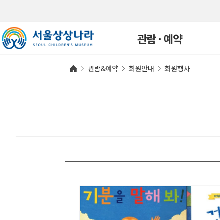
관람 · 예약
관람&예약
회원안내
회원행사
관람안내
개인예약
단체예약
예약확인
연간회원
자주하는 질문