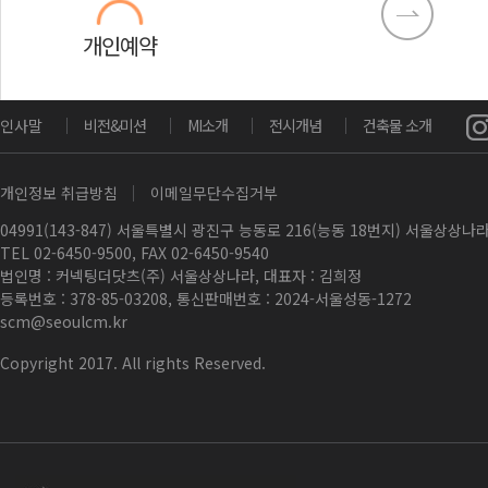
개인예약
인사말
비전&미션
MI소개
전시개념
건축물 소개
개인정보 취급방침
이메일무단수집거부
04991(143-847) 서울특별시 광진구 능동로 216(능동 18번지) 서울상상
TEL 02-6450-9500, FAX 02-6450-9540
법인명 : 커넥팅더닷츠(주) 서울상상나라, 대표자 : 김희정
등록번호 : 378-85-03208, 통신판매번호 : 2024-서울성동-1272
scm@seoulcm.kr
Copyright 2017. All rights Reserved.