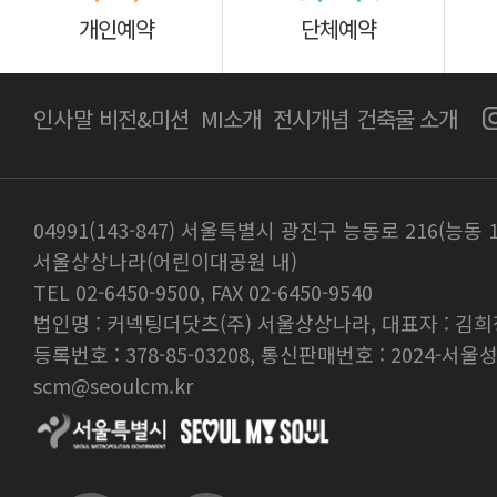
개인예약
단체예약
인사말
비전&미션
MI소개
전시개념
건축물 소개
04991(143-847) 서울특별시 광진구 능동로 216(능동 
서울상상나라(어린이대공원 내)
TEL 02-6450-9500, FAX 02-6450-9540
법인명 : 커넥팅더닷츠(주) 서울상상나라, 대표자 : 김희
등록번호 : 378-85-03208, 통신판매번호 : 2024-서울성
scm@seoulcm.kr