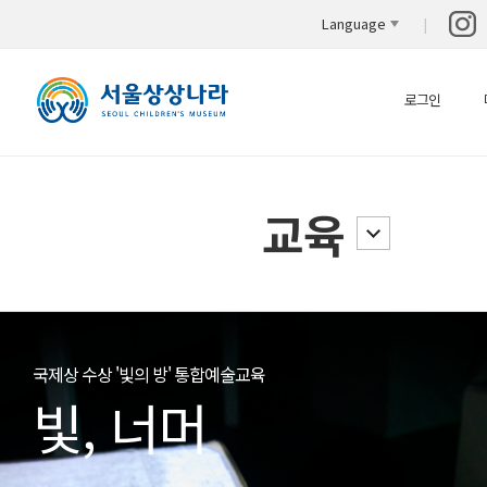
Language
로그인
교육
일일요리 ㅣ 태극기 리조또
전시연계 ㅣ 가방에 쏘옥!
전시연계 ㅣ 물의 힘! 챌린지
국제상 수상 '빛의 방' 통합예술교육
태극기 리조또
가방에 쏘옥!
물의 힘! 챌린지
빛, 너머