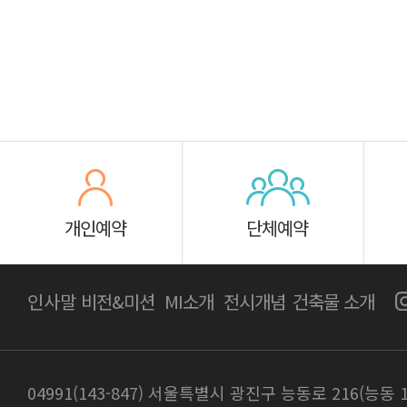
개인예약
단체예약
인사말
비전&미션
MI소개
전시개념
건축물 소개
04991(143-847) 서울특별시 광진구 능동로 216(능동 