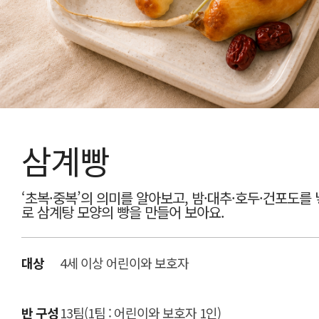
삼계빵
‘초복·중복’의 의미를 알아보고, 밤·대추·호두·건포도를
로 삼계탕 모양의 빵을 만들어 보아요.
대상
4세 이상 어린이와 보호자
반 구성
13팀(1팀 : 어린이와 보호자 1인)